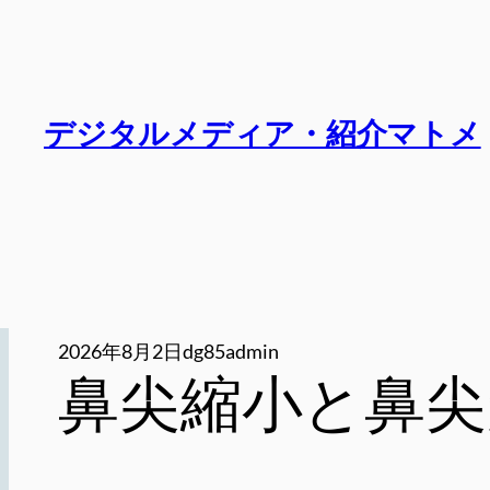
内
容
を
ス
デジタルメディア・紹介マトメ
キ
ッ
プ
2026年8月2日
dg85admin
鼻尖縮小と鼻尖