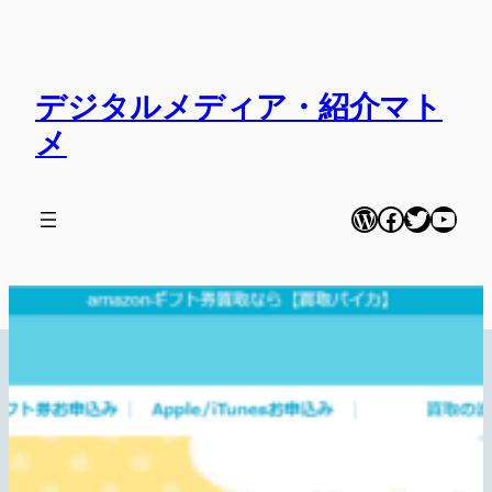
内
容
を
デジタルメディア・紹介マト
ス
キ
メ
ッ
プ
WordPress
Facebook
Twitter
YouT