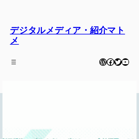
内
容
を
デジタルメディア・紹介マト
ス
キ
メ
ッ
プ
WordPress
Facebook
Twitter
YouT