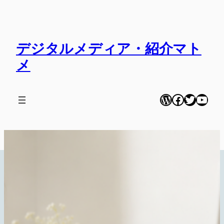
内
容
を
デジタルメディア・紹介マト
ス
キ
メ
ッ
プ
WordPress
Facebook
Twitter
YouT