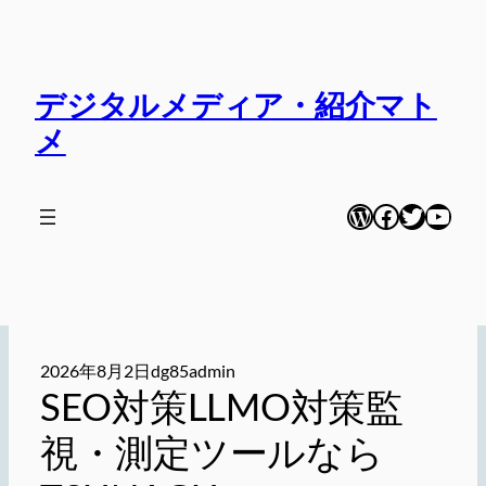
内
容
を
デジタルメディア・紹介マト
ス
キ
メ
ッ
プ
WordPress
Facebook
Twitter
YouT
2026年8月2日
dg85admin
SEO対策LLMO対策監
視・測定ツールなら