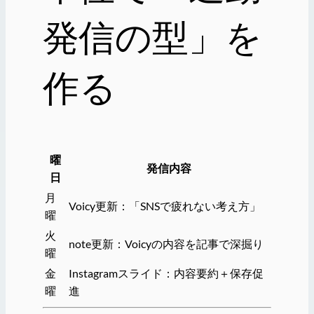
発信の型」を
作る
曜
発信内容
日
月
Voicy更新：「SNSで疲れない考え方」
曜
火
note更新：Voicyの内容を記事で深掘り
曜
金
Instagramスライド：内容要約＋保存促
曜
進