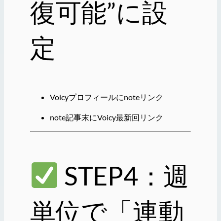
復可能”に設
定
Voicyプロフィールにnoteリンク
note記事末にVoicy最新回リンク
STEP4：週
単位で「連動