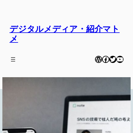
内
容
を
デジタルメディア・紹介マト
ス
キ
メ
ッ
プ
WordPress
Facebook
Twitter
YouT