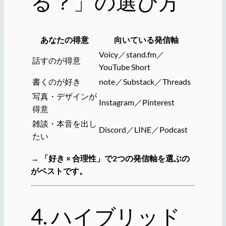
る？」の選び方
あなたの得意
向いている発信軸
Voicy／stand.fm／
話すのが得意
YouTube Short
書くのが好き
note／Substack／Threads
写真・デザインが
Instagram／Pinterest
得意
雑談・本音を出し
Discord／LINE／Podcast
たい
→
「好き × 合理性」で2つの発信軸を選ぶの
がベストです。
4. ハイブリッド