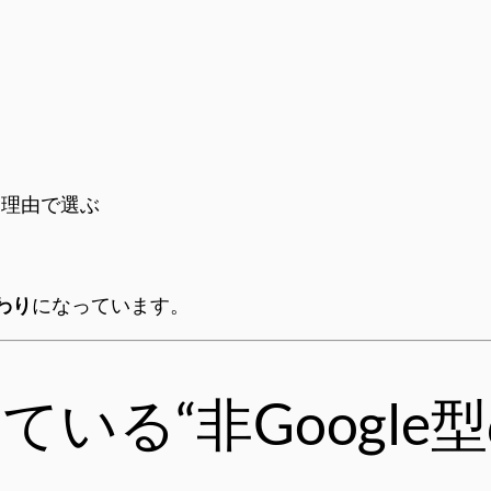
う理由で選ぶ
る
わり
になっています。
れている“非Googl