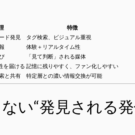
理
特徴
ード発見
タグ検索、ビジュアル重視
報
体験＋リアルタイム性
び
「見て判断」される媒体
門性を届ける
記憶に残りやすく、ファン化しやすい
索と共有
特定層との濃い情報交換が可能
eに頼らない“発見される