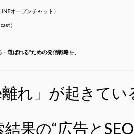
k、LINEオープンチャット）
cast）
）
れる・選ばれる”ための発信戦略
を、
ogle離れ」が起きて
結果の“広告とSE