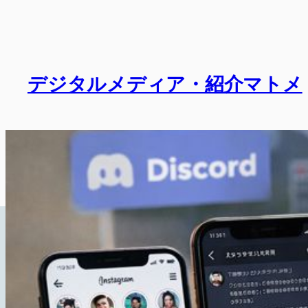
内
容
を
ス
デジタルメディア・紹介マトメ
キ
ッ
プ