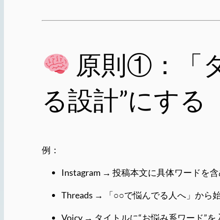
原則①：「
る設計”にする
例：
Instagram → 投稿本文に具体ワー
Threads → 「○○で悩んでる人へ」から
Voicy → タイトルに“お悩み系ワード