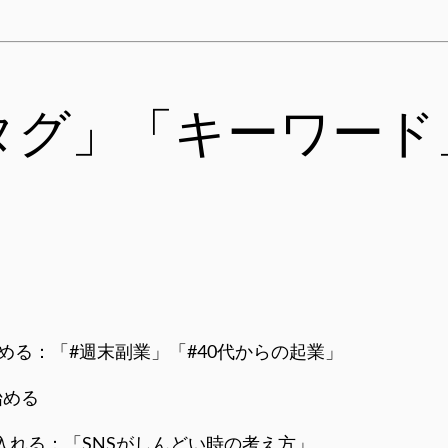
タグ」「キーワード
ドを含める：「#週末副業」「#40代からの起業」
始める
”を入れる：「SNSがしんどい時の考え方」