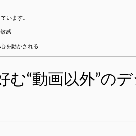
っています。
に敏感
に心を動かされる
が好む“動画以外”の