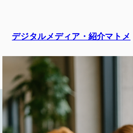
内
容
を
ス
デジタルメディア・紹介マトメ
キ
ッ
プ