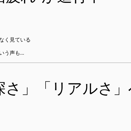
となく見ている
という声も…
深さ」「リアルさ」