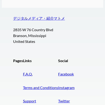
デジタルメディア・紹介マトメ
2835 W 76 Country Blvd
Branson, Mississippi
United States
Pages
Links
Social
F.A.Q.
Facebook
Terms and Conditions
Instagram
Support
Twitter