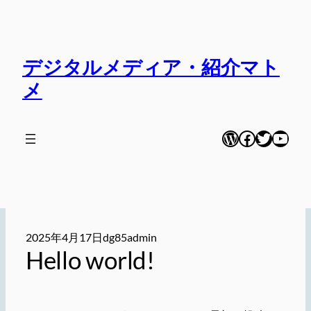
内
容
を
デジタルメディア・紹介マト
ス
キ
メ
ッ
プ
WordPress
Facebook
Twitter
YouT
2025年4月17日
dg85admin
Hello world!